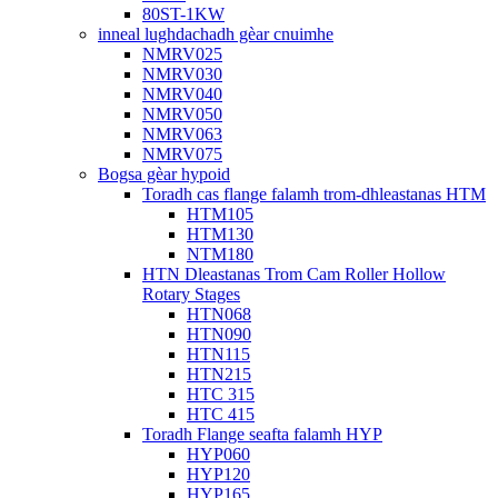
80ST-1KW
inneal lughdachadh gèar cnuimhe
NMRV025
NMRV030
NMRV040
NMRV050
NMRV063
NMRV075
Bogsa gèar hypoid
Toradh cas flange falamh trom-dhleastanas HTM
HTM105
HTM130
NTM180
HTN Dleastanas Trom Cam Roller Hollow
Rotary Stages
HTN068
HTN090
HTN115
HTN215
HTC 315
HTC 415
Toradh Flange seafta falamh HYP
HYP060
HYP120
HYP165