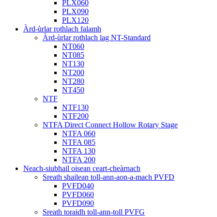
PLX060
PLX090
PLX120
Àrd-ùrlar rothlach falamh
Àrd-ùrlar rothlach lag NT-Standard
NT060
NT085
NT130
NT200
NT280
NT450
NTF
NTF130
NTF200
NTFA Direct Connect Hollow Rotary Stage
NTFA 060
NTFA 085
NTFA 130
NTFA 200
Neach-siubhail oisean ceart-cheàrnach
Sreath shailean toll-ann-aon-a-mach PVFD
PVFD040
PVFD060
PVFD090
Sreath toraidh toll-ann-toll PVFG