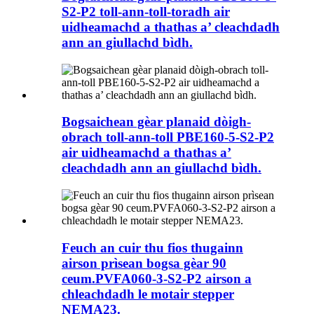
S2-P2 toll-ann-toll-toradh air
uidheamachd a thathas a’ cleachdadh
ann an giullachd bìdh.
Bogsaichean gèar planaid dòigh-
obrach toll-ann-toll PBE160-5-S2-P2
air uidheamachd a thathas a’
cleachdadh ann an giullachd bìdh.
Feuch an cuir thu fios thugainn
airson prìsean bogsa gèar 90
ceum.PVFA060-3-S2-P2 airson a
chleachdadh le motair stepper
NEMA23.