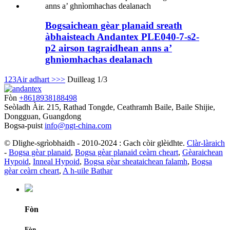
Bogsaichean gèar planaid sreath
àbhaisteach Andantex PLE040-7-s2-
p2 airson tagraidhean anns a’
ghnìomhachas dealanach
1
2
3
Air adhart >
>>
Duilleag 1/3
Fòn
+8618938188498
Seòladh
Àir. 215, Rathad Tongde, Ceathramh Baile, Baile Shijie,
Dongguan, Guangdong
Bogsa-puist
info@ngt-china.com
© Dlighe-sgrìobhaidh - 2010-2024 : Gach còir glèidhte.
Clàr-làraich
-
Bogsa gèar planaid
,
Bogsa gèar planaid ceàrn cheart
,
Gèaraichean
Hypoid
,
Inneal Hypoid
,
Bogsa gèar sheataichean falamh
,
Bogsa
gèar ceàrn cheart
,
A h-uile Bathar
Fòn
Fòn