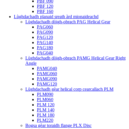
PBF 090
PBF 120
PBF 160
Lùghdachadh planaid sreath àrd mionaideachd
Lùghdachadh dòigh-obrach PAG Helical Gear
PAG060
PAG090
PAG120
PAG140
PAG180
PAG040
Lùghdachadh dòigh-obrach PAMG Helical Gear Right
Angle
PAMG040
PAMG060
PAMG090
PAMG120
Lùghdachadh gèar helical corp cearcallach PLM
PLM090
PLM060
PLM 120
PLM 140
PLM 180
PLM220
Bogsa gèar toraidh flange PLX Disc