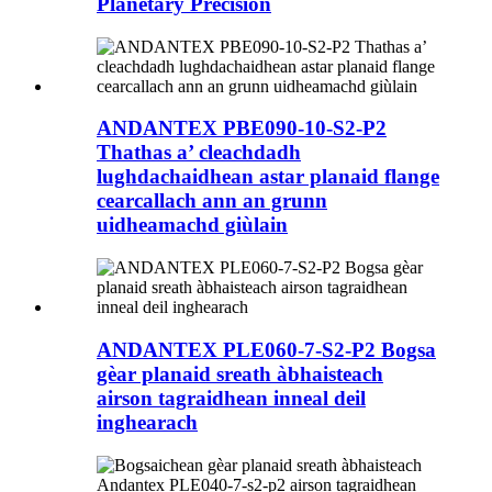
Planetary Precision
ANDANTEX PBE090-10-S2-P2
Thathas a’ cleachdadh
lughdachaidhean astar planaid flange
cearcallach ann an grunn
uidheamachd giùlain
ANDANTEX PLE060-7-S2-P2 Bogsa
gèar planaid sreath àbhaisteach
airson tagraidhean inneal deil
inghearach