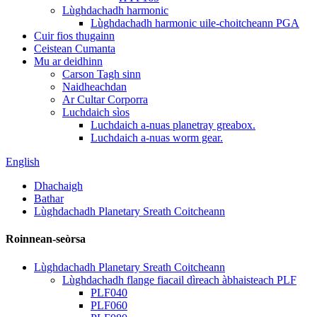
Lùghdachadh harmonic
Lùghdachadh harmonic uile-choitcheann PGA
Cuir fios thugainn
Ceistean Cumanta
Mu ar deidhinn
Carson Tagh sinn
Naidheachdan
Ar Cultar Corporra
Luchdaich sìos
Luchdaich a-nuas planetray greabox.
Luchdaich a-nuas worm gear.
English
Dhachaigh
Bathar
Lùghdachadh Planetary Sreath Coitcheann
Roinnean-seòrsa
Lùghdachadh Planetary Sreath Coitcheann
Lùghdachadh flange fiacail dìreach àbhaisteach PLF
PLF040
PLF060