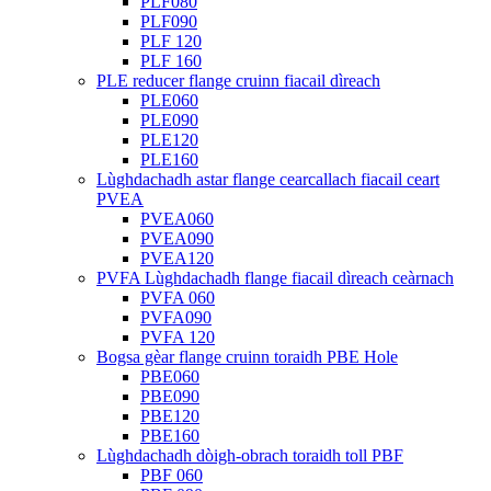
PLF080
PLF090
PLF 120
PLF 160
PLE reducer flange cruinn fiacail dìreach
PLE060
PLE090
PLE120
PLE160
Lùghdachadh astar flange cearcallach fiacail ceart
PVEA
PVEA060
PVEA090
PVEA120
PVFA Lùghdachadh flange fiacail dìreach ceàrnach
PVFA 060
PVFA090
PVFA 120
Bogsa gèar flange cruinn toraidh PBE Hole
PBE060
PBE090
PBE120
PBE160
Lùghdachadh dòigh-obrach toraidh toll PBF
PBF 060