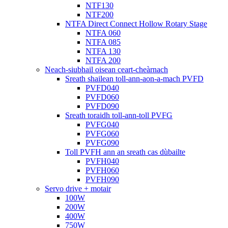
NTF130
NTF200
NTFA Direct Connect Hollow Rotary Stage
NTFA 060
NTFA 085
NTFA 130
NTFA 200
Neach-siubhail oisean ceart-cheàrnach
Sreath shailean toll-ann-aon-a-mach PVFD
PVFD040
PVFD060
PVFD090
Sreath toraidh toll-ann-toll PVFG
PVFG040
PVFG060
PVFG090
Toll PVFH ann an sreath cas dùbailte
PVFH040
PVFH060
PVFH090
Servo drive + motair
100W
200W
400W
750W