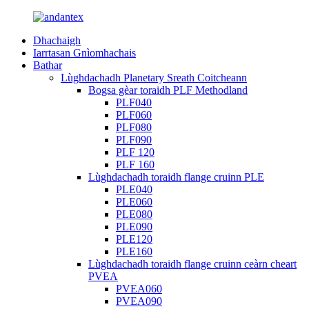
Dhachaigh
Iarrtasan Gnìomhachais
Bathar
Lùghdachadh Planetary Sreath Coitcheann
Bogsa gèar toraidh PLF Methodland
PLF040
PLF060
PLF080
PLF090
PLF 120
PLF 160
Lùghdachadh toraidh flange cruinn PLE
PLE040
PLE060
PLE080
PLE090
PLE120
PLE160
Lùghdachadh toraidh flange cruinn ceàrn cheart
PVEA
PVEA060
PVEA090