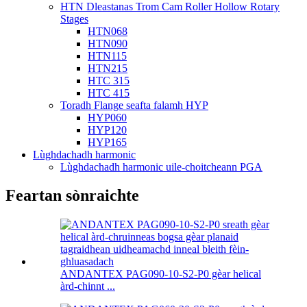
HTN Dleastanas Trom Cam Roller Hollow Rotary
Stages
HTN068
HTN090
HTN115
HTN215
HTC 315
HTC 415
Toradh Flange seafta falamh HYP
HYP060
HYP120
HYP165
Lùghdachadh harmonic
Lùghdachadh harmonic uile-choitcheann PGA
Feartan sònraichte
ANDANTEX PAG090-10-S2-P0 gèar helical
àrd-chinnt ...