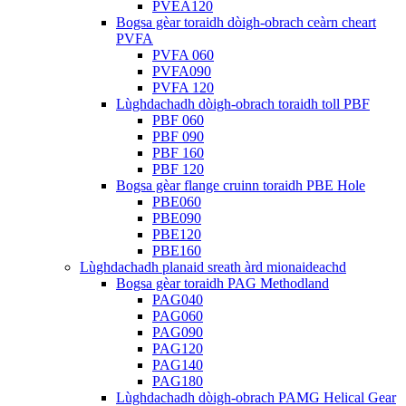
PVEA120
Bogsa gèar toraidh dòigh-obrach ceàrn cheart
PVFA
PVFA 060
PVFA090
PVFA 120
Lùghdachadh dòigh-obrach toraidh toll PBF
PBF 060
PBF 090
PBF 160
PBF 120
Bogsa gèar flange cruinn toraidh PBE Hole
PBE060
PBE090
PBE120
PBE160
Lùghdachadh planaid sreath àrd mionaideachd
Bogsa gèar toraidh PAG Methodland
PAG040
PAG060
PAG090
PAG120
PAG140
PAG180
Lùghdachadh dòigh-obrach PAMG Helical Gear