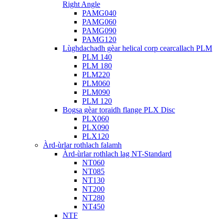
Right Angle
PAMG040
PAMG060
PAMG090
PAMG120
Lùghdachadh gèar helical corp cearcallach PLM
PLM 140
PLM 180
PLM220
PLM060
PLM090
PLM 120
Bogsa gèar toraidh flange PLX Disc
PLX060
PLX090
PLX120
Àrd-ùrlar rothlach falamh
Àrd-ùrlar rothlach lag NT-Standard
NT060
NT085
NT130
NT200
NT280
NT450
NTF