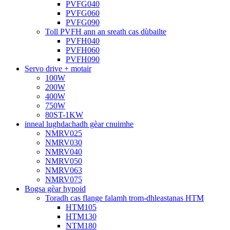
PVFG040
PVFG060
PVFG090
Toll PVFH ann an sreath cas dùbailte
PVFH040
PVFH060
PVFH090
Servo drive + motair
100W
200W
400W
750W
80ST-1KW
inneal lughdachadh gèar cnuimhe
NMRV025
NMRV030
NMRV040
NMRV050
NMRV063
NMRV075
Bogsa gèar hypoid
Toradh cas flange falamh trom-dhleastanas HTM
HTM105
HTM130
NTM180