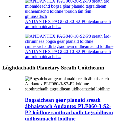
ANDANTEX PAG060-30-S2-P0 itealan sreath
àrd mionaideachd ...
ANDANTEX PAG040-10-S2-P0 itealan sreath
àrd mionaideachd ...
Lùghdachadh Planetary Sreath Coitcheann
Bogsaichean gèar planaid sreath
àbhaisteach Andantex PLF060-3-S2-
P2 loidhne saothrachadh tagraidhean
uidheamachd loidhne