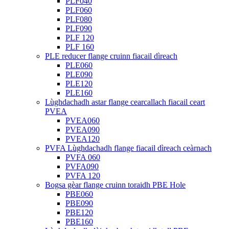
PLF040
PLF060
PLF080
PLF090
PLF 120
PLF 160
PLE reducer flange cruinn fiacail dìreach
PLE060
PLE090
PLE120
PLE160
Lùghdachadh astar flange cearcallach fiacail ceart
PVEA
PVEA060
PVEA090
PVEA120
PVFA Lùghdachadh flange fiacail dìreach ceàrnach
PVFA 060
PVFA090
PVFA 120
Bogsa gèar flange cruinn toraidh PBE Hole
PBE060
PBE090
PBE120
PBE160