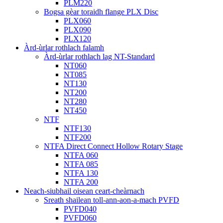
PLM220
Bogsa gèar toraidh flange PLX Disc
PLX060
PLX090
PLX120
Àrd-ùrlar rothlach falamh
Àrd-ùrlar rothlach lag NT-Standard
NT060
NT085
NT130
NT200
NT280
NT450
NTF
NTF130
NTF200
NTFA Direct Connect Hollow Rotary Stage
NTFA 060
NTFA 085
NTFA 130
NTFA 200
Neach-siubhail oisean ceart-cheàrnach
Sreath shailean toll-ann-aon-a-mach PVFD
PVFD040
PVFD060