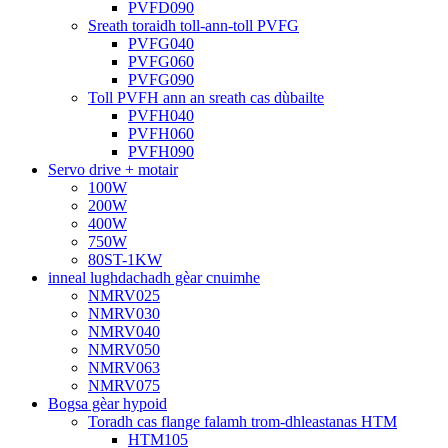
PVFD090
Sreath toraidh toll-ann-toll PVFG
PVFG040
PVFG060
PVFG090
Toll PVFH ann an sreath cas dùbailte
PVFH040
PVFH060
PVFH090
Servo drive + motair
100W
200W
400W
750W
80ST-1KW
inneal lughdachadh gèar cnuimhe
NMRV025
NMRV030
NMRV040
NMRV050
NMRV063
NMRV075
Bogsa gèar hypoid
Toradh cas flange falamh trom-dhleastanas HTM
HTM105