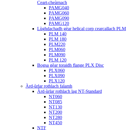
Ceart-cheàrnach
PAMG040
PAMG060
PAMG090
PAMG120
Lùghdachadh gèar helical corp cearcallach PLM
PLM 140
PLM 180
PLM220
PLM060
PLM090
PLM 120
Bogsa gèar toraidh flange PLX Disc
PLX060
PLX090
PLX120
Àrd-ùrlar rothlach falamh
Àrd-ùrlar rothlach lag NT-Standard
NT060
NT085
NT130
NT200
NT280
NT450
NTF