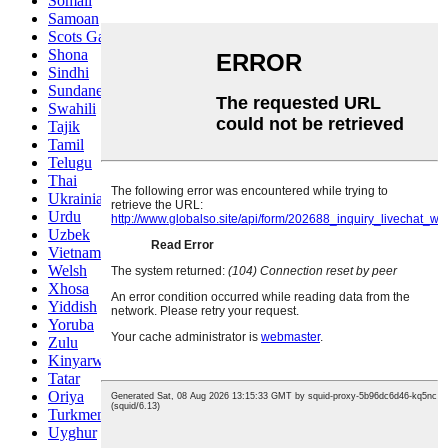
Somali
Samoan
Scots Gaelic
Shona
Sindhi
Sundanese
Swahili
Tajik
Tamil
Telugu
Thai
Ukrainian
Urdu
Uzbek
Vietnamese
Welsh
Xhosa
Yiddish
Yoruba
Zulu
Kinyarwanda
Tatar
Oriya
Turkmen
Uyghur