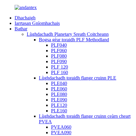
Dhachaigh
Iarrtasan Gnìomhachais
Bathar
Lùghdachadh Planetary Sreath Coitcheann
Bogsa gèar toraidh PLF Methodland
PLF040
PLF060
PLF080
PLF090
PLF 120
PLF 160
Lùghdachadh toraidh flange cruinn PLE
PLE040
PLE060
PLE080
PLE090
PLE120
PLE160
Lùghdachadh toraidh flange cruinn ceàrn cheart
PVEA
PVEA060
PVEA090