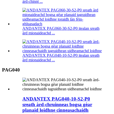
àrd-chinnt ...
ANDANTEX PAG060-30-S2-P0 itealan sreath
àrd mionaideachd ...
ANDANTEX PAG040-10-S2-P0 itealan sreath
àrd mionaideachd ...
PAG040
ANDANTEX PAG040-10-S2-P0
sreath àrd-chruinneas bogsa gèar
planaid loidhne cinneasachaidh