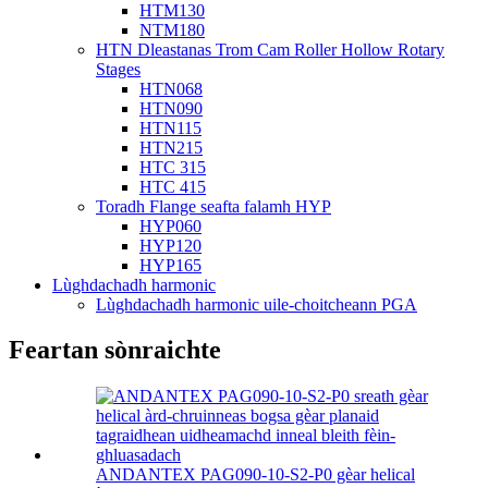
HTM130
NTM180
HTN Dleastanas Trom Cam Roller Hollow Rotary
Stages
HTN068
HTN090
HTN115
HTN215
HTC 315
HTC 415
Toradh Flange seafta falamh HYP
HYP060
HYP120
HYP165
Lùghdachadh harmonic
Lùghdachadh harmonic uile-choitcheann PGA
Feartan sònraichte
ANDANTEX PAG090-10-S2-P0 gèar helical