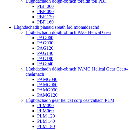
Lùghdachadh dòigh-obrach toraidh toll PBF
PBF 060
PBF 090
PBF 120
PBF 160
Lùghdachadh planaid sreath àrd mionaideachd
Lùghdachadh dòigh-obrach PAG Helical Gear
PAG060
PAG090
PAG120
PAG140
PAG180
PAG040
Lùghdachadh dòigh-obrach PAMG Helical Gear Ceart-
cheàrnach
PAMG040
PAMG060
PAMG090
PAMG120
Lùghdachadh gèar helical corp cearcallach PLM
PLM090
PLM060
PLM 120
PLM 140
PLM 180