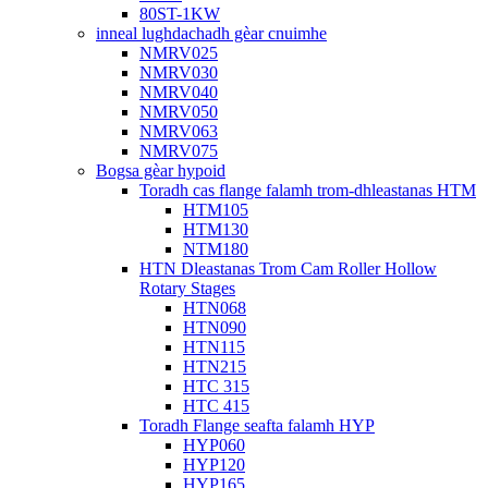
80ST-1KW
inneal lughdachadh gèar cnuimhe
NMRV025
NMRV030
NMRV040
NMRV050
NMRV063
NMRV075
Bogsa gèar hypoid
Toradh cas flange falamh trom-dhleastanas HTM
HTM105
HTM130
NTM180
HTN Dleastanas Trom Cam Roller Hollow
Rotary Stages
HTN068
HTN090
HTN115
HTN215
HTC 315
HTC 415
Toradh Flange seafta falamh HYP
HYP060
HYP120
HYP165