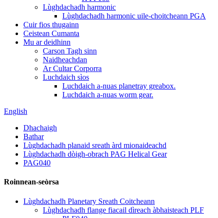
Lùghdachadh harmonic
Lùghdachadh harmonic uile-choitcheann PGA
Cuir fios thugainn
Ceistean Cumanta
Mu ar deidhinn
Carson Tagh sinn
Naidheachdan
Ar Cultar Corporra
Luchdaich sìos
Luchdaich a-nuas planetray greabox.
Luchdaich a-nuas worm gear.
English
Dhachaigh
Bathar
Lùghdachadh planaid sreath àrd mionaideachd
Lùghdachadh dòigh-obrach PAG Helical Gear
PAG040
Roinnean-seòrsa
Lùghdachadh Planetary Sreath Coitcheann
Lùghdachadh flange fiacail dìreach àbhaisteach PLF