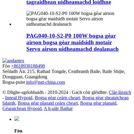
tagraidhean uidheamachd loidhne
PAG040-10-S2-P0 100W bogsa gèar
airson bogsa gèar maidsidh motair
Servo airson uidheamachd dealanach
Fòn
+8618938188498
Seòladh
Àir. 215, Rathad Tongde, Ceathramh Baile, Baile Shijie,
Dongguan, Guangdong
Bogsa-puist
info@ngt-china.com
© Dlighe-sgrìobhaidh - 2010-2024 : Gach còir glèidhte.
Clàr-làraich
-
Inneal Hypoid
,
Bogsa gèar ceàrn cheart
,
Bogsa gèar sheataichean
falamh
,
Bogsa gèar planaid ceàrn cheart
,
Bogsa gèar planaid
,
Gèaraichean Hypoid
,
A h-uile Bathar
Fòn