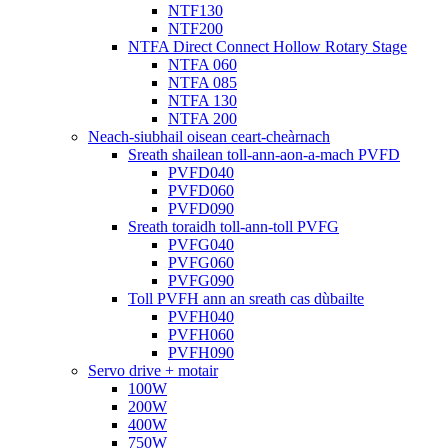
NTF130
NTF200
NTFA Direct Connect Hollow Rotary Stage
NTFA 060
NTFA 085
NTFA 130
NTFA 200
Neach-siubhail oisean ceart-cheàrnach
Sreath shailean toll-ann-aon-a-mach PVFD
PVFD040
PVFD060
PVFD090
Sreath toraidh toll-ann-toll PVFG
PVFG040
PVFG060
PVFG090
Toll PVFH ann an sreath cas dùbailte
PVFH040
PVFH060
PVFH090
Servo drive + motair
100W
200W
400W
750W