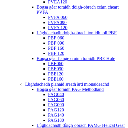
PVEA120
Bogsa gèar toraidh dòigh-obrach ceàrn cheart
PVFA
PVFA 060
PVFA090
PVFA 120
Lùghdachadh dòigh-obrach toraidh toll PBF
PBF 060
PBF 090
PBF 160
PBF 120
Bogsa gèar flange cruinn toraidh PBE Hole
PBE060
PBE090
PBE120
PBE160
Lùghdachadh planaid sreath àrd mionaideachd
Bogsa gèar toraidh PAG Methodland
PAG040
PAG060
PAG090
PAG120
PAG140
PAG180
Lùghdachadh dòigh-obrach PAMG Helical Gear