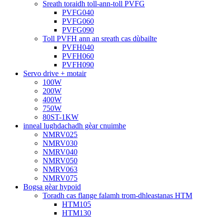
Sreath toraidh toll-ann-toll PVFG
PVFG040
PVFG060
PVFG090
Toll PVFH ann an sreath cas dùbailte
PVFH040
PVFH060
PVFH090
Servo drive + motair
100W
200W
400W
750W
80ST-1KW
inneal lughdachadh gèar cnuimhe
NMRV025
NMRV030
NMRV040
NMRV050
NMRV063
NMRV075
Bogsa gèar hypoid
Toradh cas flange falamh trom-dhleastanas HTM
HTM105
HTM130