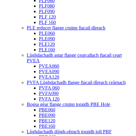
PLF060
PLF080
PLF090
PLF 120
PLF 160
PLE reducer flange cruinn fiacail dìreach
PLE060
PLE090
PLE120
PLE160
Lùghdachadh astar flange cearcallach fiacail ceart
PVEA
PVEA060
PVEA090
PVEA120
PVFA Lùghdachadh flange fiacail dìreach ceàrnach
PVFA 060
PVFA090
PVFA 120
Bogsa gèar flange cruinn toraidh PBE Hole
PBE060
PBE090
PBE120
PBE160
Lùghdachadh dòigh-obrach toraidh toll PBF