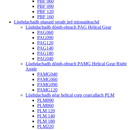
PBF 060
PBF 090
PBF 120
PBF 160
Lùghdachadh planaid sreath àrd mionaideachd
Lùghdachadh dòigh-obrach PAG Helical Gear
PAG060
PAG090
PAG120
PAG140
PAG180
PAG040
Lùghdachadh dòigh-obrach PAMG Helical Gear Right
Angle
PAMG040
PAMG060
PAMG090
PAMG120
Lùghdachadh gèar helical corp cearcallach PLM
PLM090
PLM060
PLM 120
PLM 140
PLM 180
PLM220