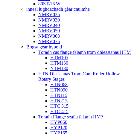
80ST-1KW
inneal lughdachadh gèar cnuimhe
NMRV025
NMRV030
NMRV040
NMRV050
NMRV063
NMRV075
Bogsa gèar hypoid
Toradh cas flange falamh trom-dhleastanas HTM
HTM105
HTM130
NTM180
HTN Dleastanas Trom Cam Roller Hollow
Rotary Stages
HTN068
HTN090
HTN115
HTN215
HTC 315
HTC 415
Toradh Flange seafta falamh HYP
HYP060
HYP120
HYP165