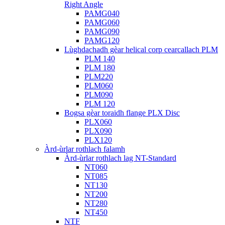
Right Angle
PAMG040
PAMG060
PAMG090
PAMG120
Lùghdachadh gèar helical corp cearcallach PLM
PLM 140
PLM 180
PLM220
PLM060
PLM090
PLM 120
Bogsa gèar toraidh flange PLX Disc
PLX060
PLX090
PLX120
Àrd-ùrlar rothlach falamh
Àrd-ùrlar rothlach lag NT-Standard
NT060
NT085
NT130
NT200
NT280
NT450
NTF