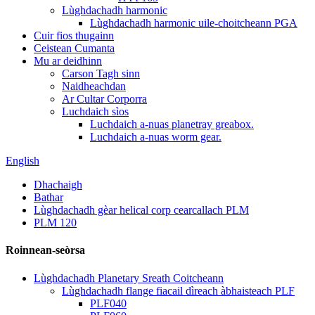
Lùghdachadh harmonic
Lùghdachadh harmonic uile-choitcheann PGA
Cuir fios thugainn
Ceistean Cumanta
Mu ar deidhinn
Carson Tagh sinn
Naidheachdan
Ar Cultar Corporra
Luchdaich sìos
Luchdaich a-nuas planetray greabox.
Luchdaich a-nuas worm gear.
English
Dhachaigh
Bathar
Lùghdachadh gèar helical corp cearcallach PLM
PLM 120
Roinnean-seòrsa
Lùghdachadh Planetary Sreath Coitcheann
Lùghdachadh flange fiacail dìreach àbhaisteach PLF
PLF040