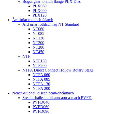
Bogsa gèar toraidh flange PLX Disc
PLX060
PLX090
PLX120
Àrd-ùrlar rothlach falamh
Àrd-ùrlar rothlach lag NT-Standard
NT060
NT085
NT130
NT200
NT280
NT450
NTF
NTF130
NTF200
NTFA Direct Connect Hollow Rotary Stage
NTFA 060
NTFA 085
NTFA 130
NTFA 200
Neach-siubhail oisean ceart-cheàrnach
Sreath shailean toll-ann-aon-a-mach PVFD
PVFD040
PVFD060
PVFD090