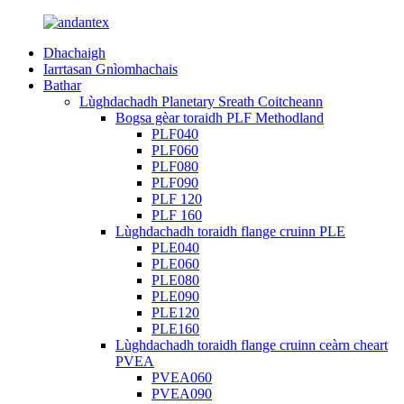
Dhachaigh
Iarrtasan Gnìomhachais
Bathar
Lùghdachadh Planetary Sreath Coitcheann
Bogsa gèar toraidh PLF Methodland
PLF040
PLF060
PLF080
PLF090
PLF 120
PLF 160
Lùghdachadh toraidh flange cruinn PLE
PLE040
PLE060
PLE080
PLE090
PLE120
PLE160
Lùghdachadh toraidh flange cruinn ceàrn cheart
PVEA
PVEA060
PVEA090