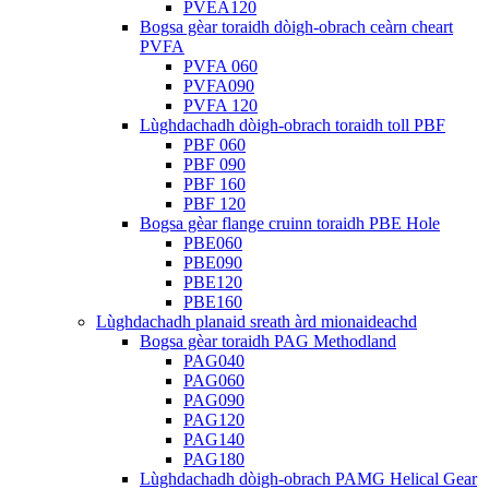
PVEA120
Bogsa gèar toraidh dòigh-obrach ceàrn cheart
PVFA
PVFA 060
PVFA090
PVFA 120
Lùghdachadh dòigh-obrach toraidh toll PBF
PBF 060
PBF 090
PBF 160
PBF 120
Bogsa gèar flange cruinn toraidh PBE Hole
PBE060
PBE090
PBE120
PBE160
Lùghdachadh planaid sreath àrd mionaideachd
Bogsa gèar toraidh PAG Methodland
PAG040
PAG060
PAG090
PAG120
PAG140
PAG180
Lùghdachadh dòigh-obrach PAMG Helical Gear