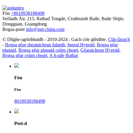
Fòn
+8618938188498
Seòladh
Àir. 215, Rathad Tongde, Ceathramh Baile, Baile Shijie,
Dongguan, Guangdong
Bogsa-puist
info@ngt-china.com
© Dlighe-sgrìobhaidh - 2010-2024 : Gach còir glèidhte.
Clàr-làraich
-
Bogsa gèar sheataichean falamh
,
Inneal Hypoid
,
Bogsa gèar
planaid
,
Bogsa gèar planaid ceàrn cheart
,
Gèaraichean Hypoid
,
Bogsa gèar ceàrn cheart
,
A h-uile Bathar
Fòn
Fòn
8618938188498
Post-d