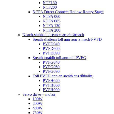
NTF130
NTF200
NTFA Direct Connect Hollow Rotary Stage
NTFA 060
NTFA 085
NTFA 130
NTFA 200
Neach-siubhail oisean ceart-cheàrnach
Sreath shailean toll-ann-aon-a-mach PVFD
PVFD040
PVFD060
PVFD090
Sreath toraidh toll-ann-toll PVFG
PVFG040
PVFG060
PVFG090
Toll PVFH ann an sreath cas dùbailte
PVFH040
PVFH060
PVFH090
Servo drive + motair
100W
200W
400W
750W