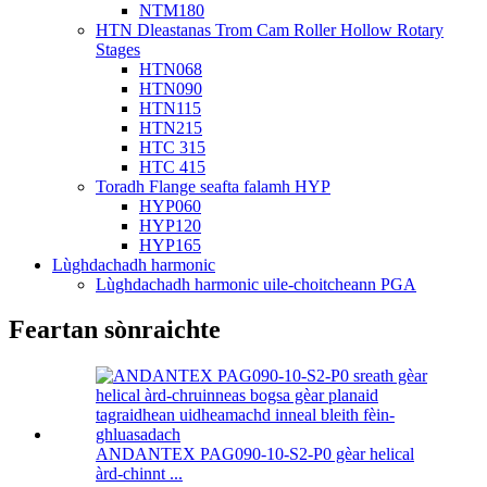
NTM180
HTN Dleastanas Trom Cam Roller Hollow Rotary
Stages
HTN068
HTN090
HTN115
HTN215
HTC 315
HTC 415
Toradh Flange seafta falamh HYP
HYP060
HYP120
HYP165
Lùghdachadh harmonic
Lùghdachadh harmonic uile-choitcheann PGA
Feartan sònraichte
ANDANTEX PAG090-10-S2-P0 gèar helical
àrd-chinnt ...