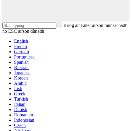
Briog air Enter airson rannsachadh
no ESC airson dùnadh
English
French
German
Portuguese
Spanish
Russian
Japanese
Korean
Arabic
Irish
Greek
Turkish
Italian
Danish
Romanian
Indonesian
Czech
Afrikaans