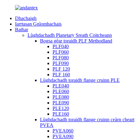
Dhachaigh
Iarrtasan Gnìomhachais
Bathar
Lùghdachadh Planetary Sreath Coitcheann
Bogsa gèar toraidh PLF Methodland
PLF040
PLF060
PLF080
PLF090
PLF 120
PLF 160
Lùghdachadh toraidh flange cruinn PLE
PLE040
PLE060
PLE080
PLE090
PLE120
PLE160
Lùghdachadh toraidh flange cruinn ceàrn cheart
PVEA
PVEA060
PVEA090