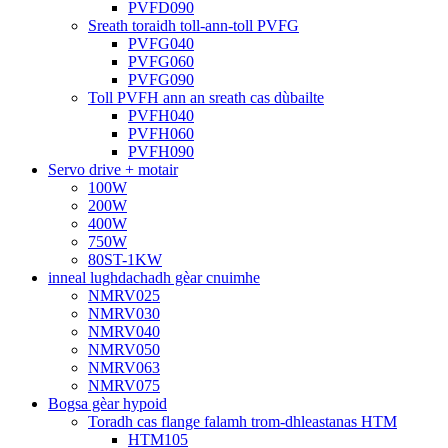
PVFD090
Sreath toraidh toll-ann-toll PVFG
PVFG040
PVFG060
PVFG090
Toll PVFH ann an sreath cas dùbailte
PVFH040
PVFH060
PVFH090
Servo drive + motair
100W
200W
400W
750W
80ST-1KW
inneal lughdachadh gèar cnuimhe
NMRV025
NMRV030
NMRV040
NMRV050
NMRV063
NMRV075
Bogsa gèar hypoid
Toradh cas flange falamh trom-dhleastanas HTM
HTM105