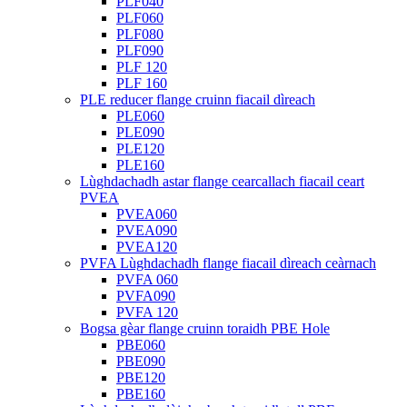
PLF040
PLF060
PLF080
PLF090
PLF 120
PLF 160
PLE reducer flange cruinn fiacail dìreach
PLE060
PLE090
PLE120
PLE160
Lùghdachadh astar flange cearcallach fiacail ceart
PVEA
PVEA060
PVEA090
PVEA120
PVFA Lùghdachadh flange fiacail dìreach ceàrnach
PVFA 060
PVFA090
PVFA 120
Bogsa gèar flange cruinn toraidh PBE Hole
PBE060
PBE090
PBE120
PBE160