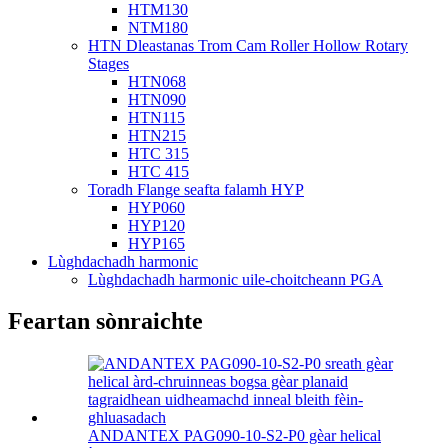
HTM130
NTM180
HTN Dleastanas Trom Cam Roller Hollow Rotary
Stages
HTN068
HTN090
HTN115
HTN215
HTC 315
HTC 415
Toradh Flange seafta falamh HYP
HYP060
HYP120
HYP165
Lùghdachadh harmonic
Lùghdachadh harmonic uile-choitcheann PGA
Feartan sònraichte
ANDANTEX PAG090-10-S2-P0 gèar helical