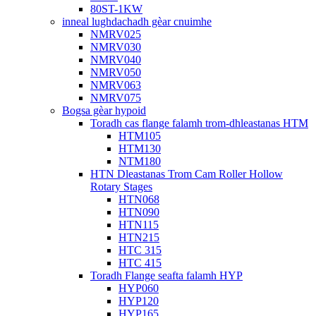
80ST-1KW
inneal lughdachadh gèar cnuimhe
NMRV025
NMRV030
NMRV040
NMRV050
NMRV063
NMRV075
Bogsa gèar hypoid
Toradh cas flange falamh trom-dhleastanas HTM
HTM105
HTM130
NTM180
HTN Dleastanas Trom Cam Roller Hollow
Rotary Stages
HTN068
HTN090
HTN115
HTN215
HTC 315
HTC 415
Toradh Flange seafta falamh HYP
HYP060
HYP120
HYP165