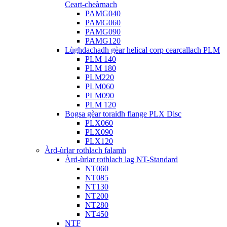
Ceart-cheàrnach
PAMG040
PAMG060
PAMG090
PAMG120
Lùghdachadh gèar helical corp cearcallach PLM
PLM 140
PLM 180
PLM220
PLM060
PLM090
PLM 120
Bogsa gèar toraidh flange PLX Disc
PLX060
PLX090
PLX120
Àrd-ùrlar rothlach falamh
Àrd-ùrlar rothlach lag NT-Standard
NT060
NT085
NT130
NT200
NT280
NT450
NTF