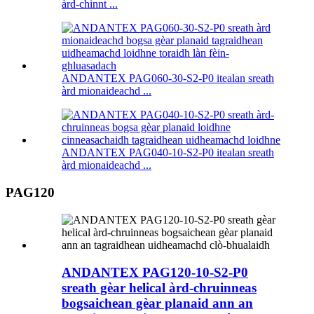
àrd-chinnt ...
ANDANTEX PAG060-30-S2-P0 itealan sreath
àrd mionaideachd ...
ANDANTEX PAG040-10-S2-P0 itealan sreath
àrd mionaideachd ...
PAG120
ANDANTEX PAG120-10-S2-P0
sreath gèar helical àrd-chruinneas
bogsaichean gèar planaid ann an