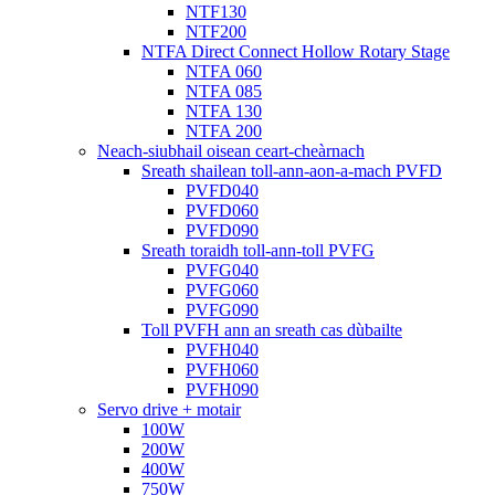
NTF130
NTF200
NTFA Direct Connect Hollow Rotary Stage
NTFA 060
NTFA 085
NTFA 130
NTFA 200
Neach-siubhail oisean ceart-cheàrnach
Sreath shailean toll-ann-aon-a-mach PVFD
PVFD040
PVFD060
PVFD090
Sreath toraidh toll-ann-toll PVFG
PVFG040
PVFG060
PVFG090
Toll PVFH ann an sreath cas dùbailte
PVFH040
PVFH060
PVFH090
Servo drive + motair
100W
200W
400W
750W