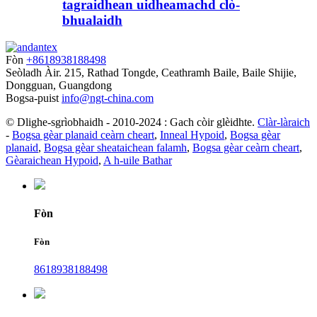
tagraidhean uidheamachd clò-
bhualaidh
Fòn
+8618938188498
Seòladh
Àir. 215, Rathad Tongde, Ceathramh Baile, Baile Shijie,
Dongguan, Guangdong
Bogsa-puist
info@ngt-china.com
© Dlighe-sgrìobhaidh - 2010-2024 : Gach còir glèidhte.
Clàr-làraich
-
Bogsa gèar planaid ceàrn cheart
,
Inneal Hypoid
,
Bogsa gèar
planaid
,
Bogsa gèar sheataichean falamh
,
Bogsa gèar ceàrn cheart
,
Gèaraichean Hypoid
,
A h-uile Bathar
Fòn
Fòn
8618938188498