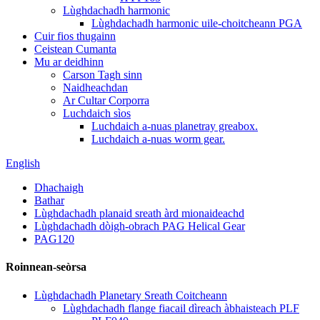
Lùghdachadh harmonic
Lùghdachadh harmonic uile-choitcheann PGA
Cuir fios thugainn
Ceistean Cumanta
Mu ar deidhinn
Carson Tagh sinn
Naidheachdan
Ar Cultar Corporra
Luchdaich sìos
Luchdaich a-nuas planetray greabox.
Luchdaich a-nuas worm gear.
English
Dhachaigh
Bathar
Lùghdachadh planaid sreath àrd mionaideachd
Lùghdachadh dòigh-obrach PAG Helical Gear
PAG120
Roinnean-seòrsa
Lùghdachadh Planetary Sreath Coitcheann
Lùghdachadh flange fiacail dìreach àbhaisteach PLF