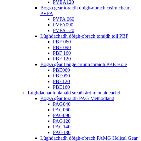
PVEA120
Bogsa gèar toraidh dòigh-obrach ceàrn cheart
PVFA
PVFA 060
PVFA090
PVFA 120
Lùghdachadh dòigh-obrach toraidh toll PBF
PBF 060
PBF 090
PBF 160
PBF 120
Bogsa gèar flange cruinn toraidh PBE Hole
PBE060
PBE090
PBE120
PBE160
Lùghdachadh planaid sreath àrd mionaideachd
Bogsa gèar toraidh PAG Methodland
PAG040
PAG060
PAG090
PAG120
PAG140
PAG180
Lùghdachadh dòigh-obrach PAMG Helical Gear