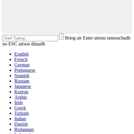
Briog air Enter airson rannsachadh
no ESC airson dùnadh
English
French
German
Portuguese
Spanish
Russian
Japanese
Korean
Arabic
Irish
Greek
Turkish
Italian
Danish
Romanian