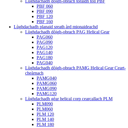
Lùghdachadh dòigh-obrach toraidh toll PBF
PBF 060
PBF 090
PBF 120
PBF 160
Lùghdachadh planaid sreath àrd mionaideachd
Lùghdachadh dòigh-obrach PAG Helical Gear
PAG060
PAG090
PAG120
PAG140
PAG180
PAG040
Lùghdachadh dòigh-obrach PAMG Helical Gear Ceart-
cheàrnach
PAMG040
PAMG060
PAMG090
PAMG120
Lùghdachadh gèar helical corp cearcallach PLM
PLM090
PLM060
PLM 120
PLM 140
PLM 180