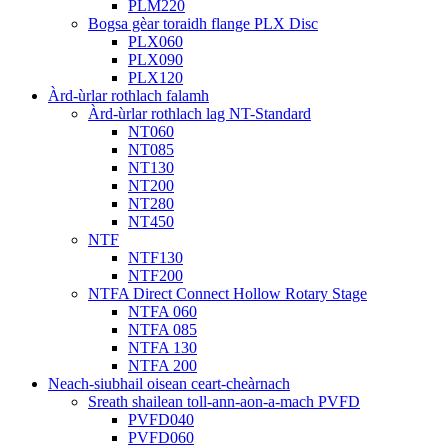
PLM220
Bogsa gèar toraidh flange PLX Disc
PLX060
PLX090
PLX120
Àrd-ùrlar rothlach falamh
Àrd-ùrlar rothlach lag NT-Standard
NT060
NT085
NT130
NT200
NT280
NT450
NTF
NTF130
NTF200
NTFA Direct Connect Hollow Rotary Stage
NTFA 060
NTFA 085
NTFA 130
NTFA 200
Neach-siubhail oisean ceart-cheàrnach
Sreath shailean toll-ann-aon-a-mach PVFD
PVFD040
PVFD060