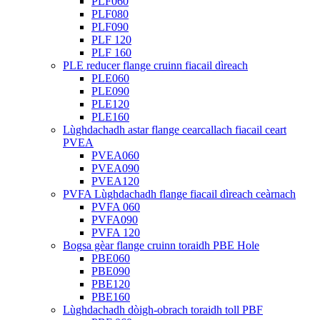
PLF060
PLF080
PLF090
PLF 120
PLF 160
PLE reducer flange cruinn fiacail dìreach
PLE060
PLE090
PLE120
PLE160
Lùghdachadh astar flange cearcallach fiacail ceart
PVEA
PVEA060
PVEA090
PVEA120
PVFA Lùghdachadh flange fiacail dìreach ceàrnach
PVFA 060
PVFA090
PVFA 120
Bogsa gèar flange cruinn toraidh PBE Hole
PBE060
PBE090
PBE120
PBE160
Lùghdachadh dòigh-obrach toraidh toll PBF