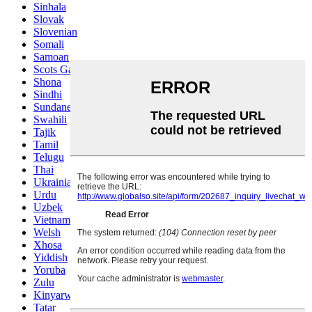
Sinhala
Slovak
Slovenian
Somali
Samoan
Scots Gaelic
Shona
Sindhi
Sundanese
Swahili
Tajik
Tamil
Telugu
Thai
Ukrainian
Urdu
Uzbek
Vietnamese
Welsh
Xhosa
Yiddish
Yoruba
Zulu
Kinyarwanda
Tatar