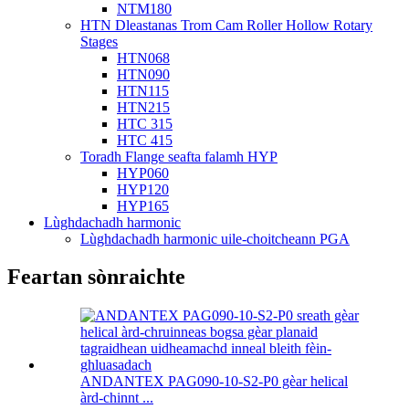
NTM180
HTN Dleastanas Trom Cam Roller Hollow Rotary
Stages
HTN068
HTN090
HTN115
HTN215
HTC 315
HTC 415
Toradh Flange seafta falamh HYP
HYP060
HYP120
HYP165
Lùghdachadh harmonic
Lùghdachadh harmonic uile-choitcheann PGA
Feartan sònraichte
ANDANTEX PAG090-10-S2-P0 gèar helical
àrd-chinnt ...