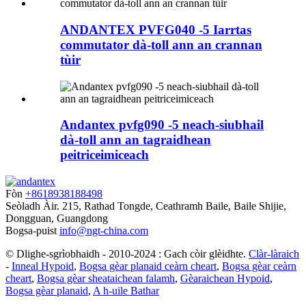
ANDANTEX PVFG040 -5 Iarrtas
commutator dà-toll ann an crannan
tùir
Andantex pvfg090 -5 neach-siubhail
dà-toll ann an tagraidhean
peitriceimiceach
Fòn
+8618938188498
Seòladh
Àir. 215, Rathad Tongde, Ceathramh Baile, Baile Shijie,
Dongguan, Guangdong
Bogsa-puist
info@ngt-china.com
© Dlighe-sgrìobhaidh - 2010-2024 : Gach còir glèidhte.
Clàr-làraich
-
Inneal Hypoid
,
Bogsa gèar planaid ceàrn cheart
,
Bogsa gèar ceàrn
cheart
,
Bogsa gèar sheataichean falamh
,
Gèaraichean Hypoid
,
Bogsa gèar planaid
,
A h-uile Bathar