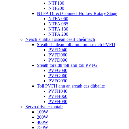
NTF130
NTF200
NTFA Direct Connect Hollow Rotary Stage
NTFA 060
NTFA 085
NTFA 130
NTFA 200
Neach-siubhail oisean ceart-cheàrnach
Sreath shailean toll-ann-aon-a-mach PVFD
PVFD040
PVFD060
PVFD090
Sreath toraidh toll-ann-toll PVFG
PVFG040
PVFG060
PVFG090
Toll PVFH ann an sreath cas dùbailte
PVFH040
PVFH060
PVFH090
Servo drive + motair
100W
200W
400W
750W