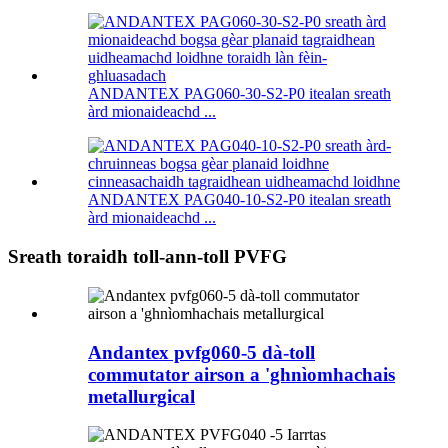
ANDANTEX PAG060-30-S2-P0 itealan sreath
àrd mionaideachd ...
ANDANTEX PAG040-10-S2-P0 itealan sreath
àrd mionaideachd ...
Sreath toraidh toll-ann-toll PVFG
Andantex pvfg060-5 dà-toll
commutator airson a 'ghnìomhachais
metallurgical