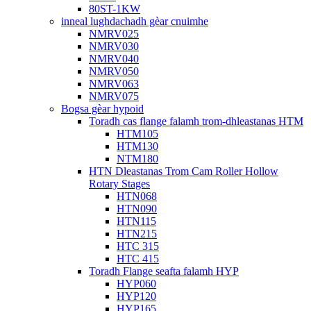
80ST-1KW
inneal lughdachadh gèar cnuimhe
NMRV025
NMRV030
NMRV040
NMRV050
NMRV063
NMRV075
Bogsa gèar hypoid
Toradh cas flange falamh trom-dhleastanas HTM
HTM105
HTM130
NTM180
HTN Dleastanas Trom Cam Roller Hollow
Rotary Stages
HTN068
HTN090
HTN115
HTN215
HTC 315
HTC 415
Toradh Flange seafta falamh HYP
HYP060
HYP120
HYP165