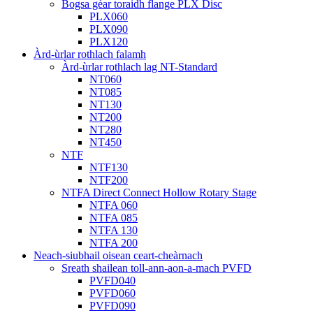
Bogsa gèar toraidh flange PLX Disc
PLX060
PLX090
PLX120
Àrd-ùrlar rothlach falamh
Àrd-ùrlar rothlach lag NT-Standard
NT060
NT085
NT130
NT200
NT280
NT450
NTF
NTF130
NTF200
NTFA Direct Connect Hollow Rotary Stage
NTFA 060
NTFA 085
NTFA 130
NTFA 200
Neach-siubhail oisean ceart-cheàrnach
Sreath shailean toll-ann-aon-a-mach PVFD
PVFD040
PVFD060
PVFD090