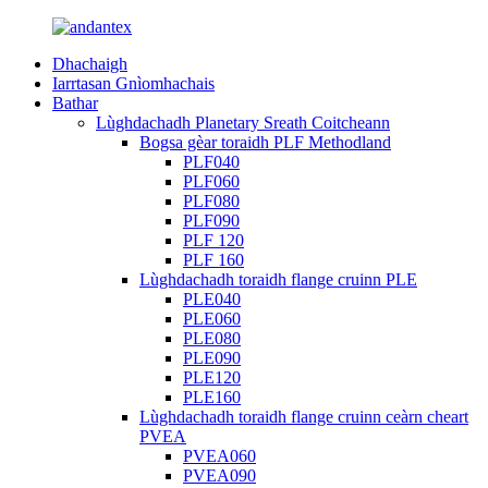
Dhachaigh
Iarrtasan Gnìomhachais
Bathar
Lùghdachadh Planetary Sreath Coitcheann
Bogsa gèar toraidh PLF Methodland
PLF040
PLF060
PLF080
PLF090
PLF 120
PLF 160
Lùghdachadh toraidh flange cruinn PLE
PLE040
PLE060
PLE080
PLE090
PLE120
PLE160
Lùghdachadh toraidh flange cruinn ceàrn cheart
PVEA
PVEA060
PVEA090