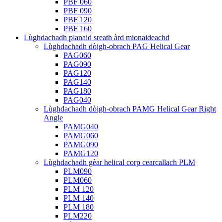
PBF 060
PBF 090
PBF 120
PBF 160
Lùghdachadh planaid sreath àrd mionaideachd
Lùghdachadh dòigh-obrach PAG Helical Gear
PAG060
PAG090
PAG120
PAG140
PAG180
PAG040
Lùghdachadh dòigh-obrach PAMG Helical Gear Right
Angle
PAMG040
PAMG060
PAMG090
PAMG120
Lùghdachadh gèar helical corp cearcallach PLM
PLM090
PLM060
PLM 120
PLM 140
PLM 180
PLM220