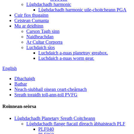
Lùghdachadh harmonic
Lùghdachadh harmonic uile-choitcheann PGA
Cuir fios thugainn
Ceistean Cumanta
Mu ar deidhinn
Carson Tagh sinn
Naidheachdan
Ar Cultar Corporra
Luchdaich sìos
Luchdaich a-nuas planetray greabox.
Luchdaich a-nuas worm gear.
English
Dhachaigh
Bathar
Neach-siubhail oisean ceart-cheàrnach
Sreath toraidh toll-ann-toll PVFG
Roinnean-seòrsa
Lùghdachadh Planetary Sreath Coitcheann
Lùghdachadh flange fiacail dìreach àbhaisteach PLF
PLF040