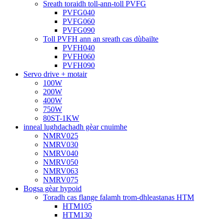
Sreath toraidh toll-ann-toll PVFG
PVFG040
PVFG060
PVFG090
Toll PVFH ann an sreath cas dùbailte
PVFH040
PVFH060
PVFH090
Servo drive + motair
100W
200W
400W
750W
80ST-1KW
inneal lughdachadh gèar cnuimhe
NMRV025
NMRV030
NMRV040
NMRV050
NMRV063
NMRV075
Bogsa gèar hypoid
Toradh cas flange falamh trom-dhleastanas HTM
HTM105
HTM130