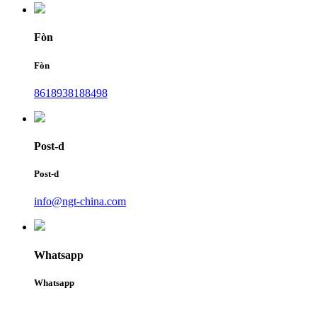
Fòn
Fòn
8618938188498
Post-d
Post-d
info@ngt-china.com
Whatsapp
Whatsapp