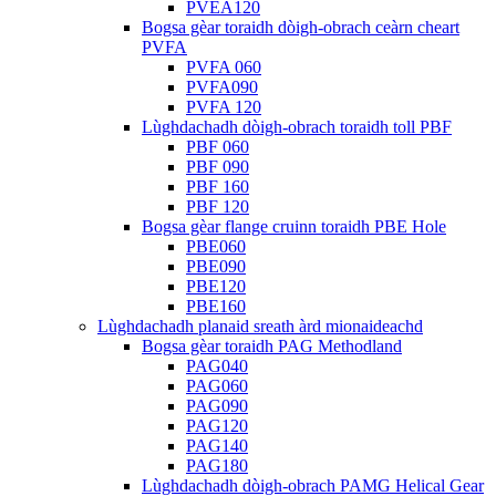
PVEA120
Bogsa gèar toraidh dòigh-obrach ceàrn cheart
PVFA
PVFA 060
PVFA090
PVFA 120
Lùghdachadh dòigh-obrach toraidh toll PBF
PBF 060
PBF 090
PBF 160
PBF 120
Bogsa gèar flange cruinn toraidh PBE Hole
PBE060
PBE090
PBE120
PBE160
Lùghdachadh planaid sreath àrd mionaideachd
Bogsa gèar toraidh PAG Methodland
PAG040
PAG060
PAG090
PAG120
PAG140
PAG180
Lùghdachadh dòigh-obrach PAMG Helical Gear