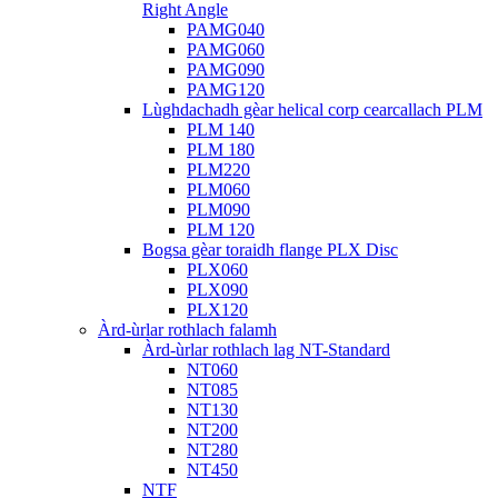
Right Angle
PAMG040
PAMG060
PAMG090
PAMG120
Lùghdachadh gèar helical corp cearcallach PLM
PLM 140
PLM 180
PLM220
PLM060
PLM090
PLM 120
Bogsa gèar toraidh flange PLX Disc
PLX060
PLX090
PLX120
Àrd-ùrlar rothlach falamh
Àrd-ùrlar rothlach lag NT-Standard
NT060
NT085
NT130
NT200
NT280
NT450
NTF